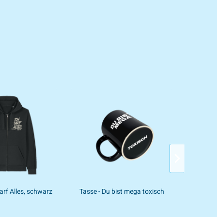
darf Alles, schwarz
Tasse - Du bist mega toxisch
Fe