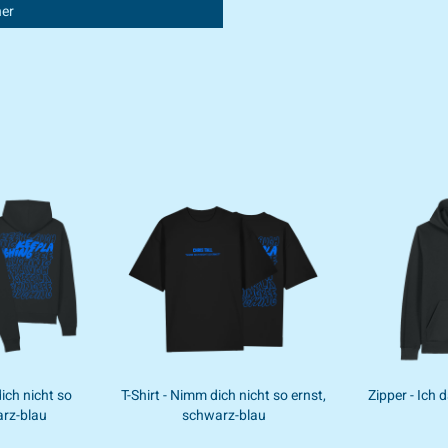
er
ich nicht so
T-Shirt - Nimm dich nicht so ernst,
Zipper - Ich 
arz-blau
schwarz-blau