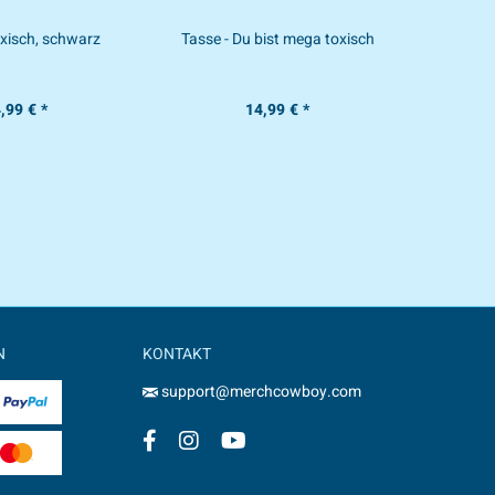
Toxisch, schwarz
Tasse - Du bist mega toxisch
Zipper - 
,99 € *
14,99 € *
N
KONTAKT
support@merchcowboy.com