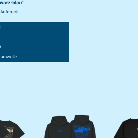
hwarz-blau"
 Aufdruck.
l
t
aumwolle