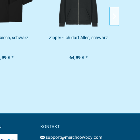
Toxisch, schwarz
Zipper - Ich darf Alles, schwarz
T-Sh
,99 € *
64,99 € *
N
KONTAKT
support@merchcowboy.com